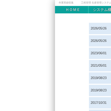
作業実績収集
工程管理 生産管理システ
ＨＯＭＥ
システム