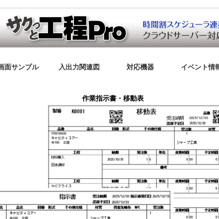
画面サンプル
入出力関連図
対応機器
イベント情
運用の流れ
作業指示書・移動表
単品受注入力
工程参照
工程表
作業指示書発行
作業実績収集
発注書発行