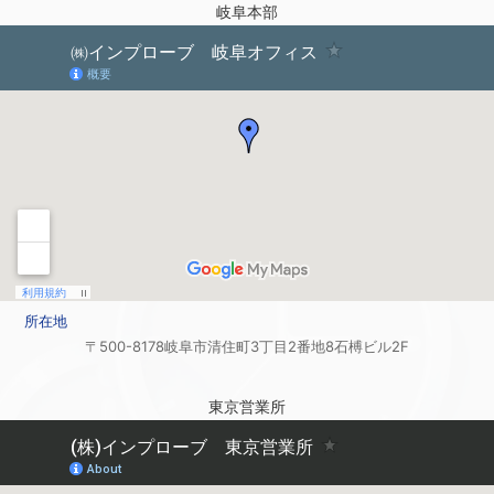
岐阜本部
所在地
〒500-8178
岐阜市清住町
3丁目2番地8
石榑ビル2F
東京営業所