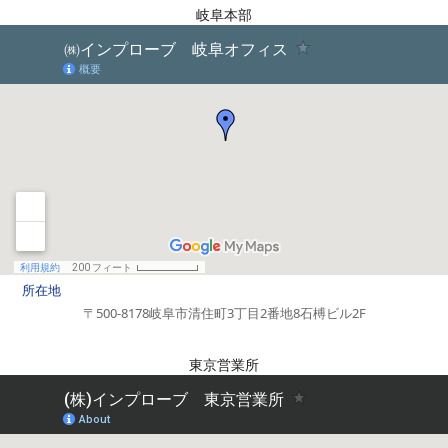
岐阜本部
所在地
〒500-8178
岐阜市清住町
3丁目2番地8
石榑ビル2F
東京営業所